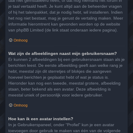
taal niet geïnstalleerd heeft, of dat nog niemand het forum in
je taal vertaald heeft. Je kunt altijd aan de beheerder vragen
of hij het talenpakket, dat je nodig hebt, wil installeren. Indien
het nog niet bestaat, mag je gerust de vertaling maken. Meer
informatie hieromtrent kan gevonden worden op de website
van phpBB Limited (de link staat onderaan iedere pagina).
Omhoog
Wat zijn de afbeeldingen naast mijn gebruikersnaam?
Er kunnen 2 afbeeldingen bij een gebruikersnaam staan als je
berichten leest. De eerste afbeelding geeft aan welke rang je
hebt, meestal zijn dit sterretjes of blokjes die aangeven
hoeveel berichten je geplaatst hebt of wat je status is.
Hieronder kan nog een tweede, meestal grotere, afbeelding
staan, beter bekend als een avatar. Deze afbeelding is
meestal uniek of persoonlijk voor iedere gebruiker.
Omhoog
Hoe kan ik een avatar instellen?
In je Gebruikerspaneel, onder “Profiel” kun je een avatar
toevoegen door gebruik te maken van één van de volgende