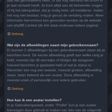
taal niet geïnstalleerd heeft, of dat nog niemand het forum in
je taal vertaald heeft. Je kunt altijd aan de beheerder vragen
of hij het talenpakket, dat je nodig hebt, wil installeren. Indien
het nog niet bestaat, mag je gerust de vertaling maken. Meer
informatie hieromtrent kan gevonden worden op de website
van phpBB Limited (de link staat onderaan iedere pagina).
Omhoog
Wat zijn de afbeeldingen naast mijn gebruikersnaam?
Er kunnen 2 afbeeldingen bij een gebruikersnaam staan als je
berichten leest. De eerste afbeelding geeft aan welke rang je
hebt, meestal zijn dit sterretjes of blokjes die aangeven
hoeveel berichten je geplaatst hebt of wat je status is.
Hieronder kan nog een tweede, meestal grotere, afbeelding
staan, beter bekend als een avatar. Deze afbeelding is
meestal uniek of persoonlijk voor iedere gebruiker.
Omhoog
Hoe kan ik een avatar instellen?
In je Gebruikerspaneel, onder “Profiel” kun je een avatar
toevoegen door gebruik te maken van één van de volgende