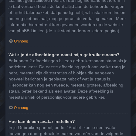
taal niet geïnstalleerd heeft, of dat nog niemand het forum in
je taal vertaald heeft. Je kunt altijd aan de beheerder vragen
of hij het talenpakket, dat je nodig hebt, wil installeren. Indien
het nog niet bestaat, mag je gerust de vertaling maken. Meer
informatie hieromtrent kan gevonden worden op de website
van phpBB Limited (de link staat onderaan iedere pagina).
Omhoog
Wat zijn de afbeeldingen naast mijn gebruikersnaam?
Er kunnen 2 afbeeldingen bij een gebruikersnaam staan als je
berichten leest. De eerste afbeelding geeft aan welke rang je
hebt, meestal zijn dit sterretjes of blokjes die aangeven
hoeveel berichten je geplaatst hebt of wat je status is.
Hieronder kan nog een tweede, meestal grotere, afbeelding
staan, beter bekend als een avatar. Deze afbeelding is
meestal uniek of persoonlijk voor iedere gebruiker.
Omhoog
Hoe kan ik een avatar instellen?
In je Gebruikerspaneel, onder “Profiel” kun je een avatar
toevoegen door gebruik te maken van één van de volgende