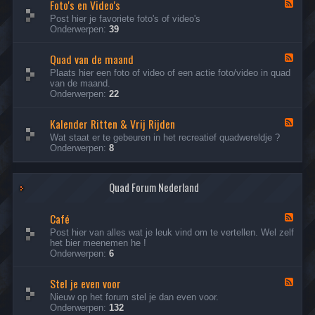
n
Foto's en Video's
R
F
e
e
i
e
Post hier je favoriete foto's of video's
c
n
j
e
Onderwerpen:
39
t
t
v
d
e
y
e
-
n
p
r
Quad van de maand
F
F
e
h
o
e
Plaats hier een foto of video of een actie foto/video in quad
s
a
t
e
van de maand.
l
o
d
Onderwerpen:
22
e
'
-
n
s
Q
e
Kalender Ritten & Vrij Rijden
u
F
n
a
e
Wat staat er te gebeuren in het recreatief quadwereldje ?
V
d
e
Onderwerpen:
8
i
v
d
d
a
-
e
n
K
o
d
Quad Forum Nederland
a
'
e
l
s
m
e
Café
a
n
F
a
d
e
Post hier van alles wat je leuk vind om te vertellen. Wel zelf
n
e
e
het bier meenemen he !
d
r
d
Onderwerpen:
6
R
-
i
C
Stel je even voor
t
a
F
t
f
e
Nieuw op het forum stel je dan even voor.
e
é
e
Onderwerpen:
132
n
d