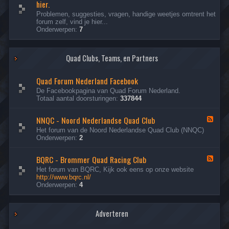
hier.
s
e
l
d
Problemen, suggesties, vragen, handige weetjes omtrent het
o
-
forum zelf, vind je hier...
t
V
Onderwerpen:
7
e
r
n
a
T
g
Quad Clubs, Teams, en Partners
o
e
p
n
i
o
Quad Forum Nederland Facebook
c
v
s
e
De Facebookpagina van Quad Forum Nederland.
r
Totaal aantal doorsturingen:
337844
h
e
NNQC - Noord Nederlandse Quad Club
F
t
e
f
Het forum van de Noord Nederlandse Quad Club (NNQC)
e
o
Onderwerpen:
2
d
r
-
u
BQRC - Brommer Quad Racing Club
N
F
m
N
e
?
Het forum van BQRC, Kijk ook eens op onze website
Q
e
P
http://www.bqrc.nl/
C
d
r
Onderwerpen:
4
-
-
o
N
B
b
o
Q
l
o
Adverteren
R
e
r
C
e
d
-
m