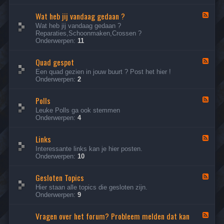
&
-
V
Wat heb jij vandaag gedaan ?
S
F
r
t
e
Wat heb jij vandaag gedaan ?
i
e
e
Reparaties,Schoonmaken,Crossen ?
j
l
d
Onderwerpen:
11
R
j
-
i
e
W
j
e
Quad gespot
a
F
d
v
t
e
Een quad gezien in jouw buurt ? Post het hier !
e
e
h
e
Onderwerpen:
2
n
n
e
d
v
b
-
o
j
Polls
Q
F
o
i
u
e
Leuke Polls ga ook stemmen
r
j
a
e
Onderwerpen:
4
v
d
d
a
g
-
n
e
Links
P
F
d
s
o
e
Interessante links kan je hier posten.
a
p
l
e
Onderwerpen:
10
a
o
l
d
g
t
s
-
g
Gesloten Topics
L
F
e
i
e
Hier staan alle topics die gesloten zijn.
d
n
e
Onderwerpen:
9
a
k
d
a
s
-
n
Vragen over het forum? Probleem melden dat kan
G
F
?
e
e