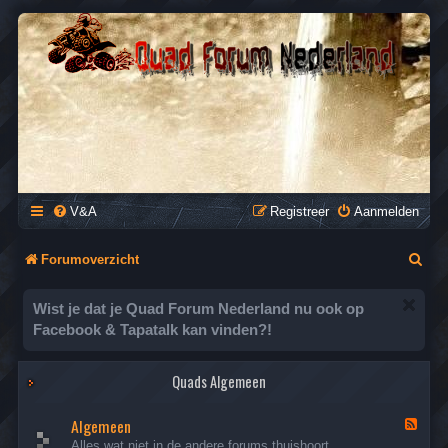
QUAD FORUM NEDERLAND
Het Quad Forum van Nederland en Vlaanderen, voor al je
vragen en antwoorden over Quads en ATV's.
V&A
Registreer
Aanmelden
Z
Forumoverzicht
o
Wist je dat je Quad Forum Nederland nu ook op
e
Facebook & Tapatalk kan vinden?!
k
Quads Algemeen
Algemeen
F
e
Alles wat niet in de andere forums thuishoort.