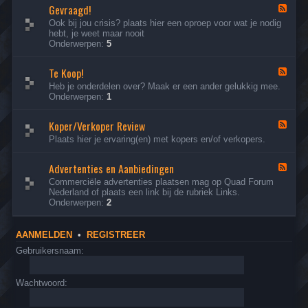
Gevraagd!
N
B
F
m
e
r
e
e
Ook bij jou crisis? plaats hier een oproep voor wat je nodig
d
o
e
l
hebt, je weet maar nooit
e
m
d
d
Onderwerpen:
5
r
m
-
e
l
e
G
n
a
Te Koop!
r
e
d
F
n
Q
v
a
e
Heb je onderdelen over? Maak er een ander gelukkig mee.
d
u
r
t
e
Onderwerpen:
1
s
a
a
k
d
e
d
a
a
-
Q
R
g
Koper/Verkoper Review
n
T
F
u
a
d
h
e
e
Plaats hier je ervaring(en) met kopers en/of verkopers.
a
c
!
i
K
e
d
i
e
o
d
C
n
r
o
Advertenties en Aanbiedingen
-
F
l
g
.
p
K
e
Commerciële advertenties plaatsen mag op Quad Forum
u
C
!
o
e
Nederland of plaats een link bij de rubriek Links.
b
l
p
d
Onderwerpen:
2
u
e
-
b
r
A
/
d
AANMELDEN
•
REGISTREER
V
v
e
e
Gebruikersnaam:
r
r
k
t
o
e
Wachtwoord:
p
n
e
t