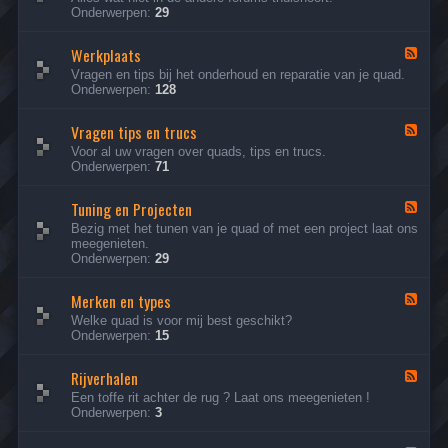
e
Onderwerpen:
29
d
-
Werkplaats
A
F
l
e
Vragen en tips bij het onderhoud en reparatie van je quad.
g
e
Onderwerpen:
128
e
d
m
-
e
Vragen tips en trucs
W
F
e
e
e
Voor al uw vragen over quads, tips en trucs.
n
r
e
Onderwerpen:
71
k
d
p
-
l
Tuning en Projecten
V
F
a
r
e
Bezig met het tunen van je quad of met een project laat ons
a
a
e
meegenieten.
t
g
d
Onderwerpen:
29
s
e
-
n
T
t
Merken en types
u
F
i
n
e
Welke quad is voor mij best geschikt?
p
i
e
Onderwerpen:
15
s
n
d
e
g
-
n
e
Rijverhalen
M
F
t
n
e
e
Een toffe rit achter de rug ? Laat ons meegenieten !
r
P
r
e
Onderwerpen:
3
u
r
k
d
c
o
e
-
s
j