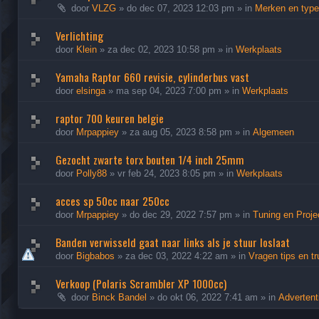
door
VLZG
»
do dec 07, 2023 12:03 pm
» in
Merken en typ
Verlichting
door
Klein
»
za dec 02, 2023 10:58 pm
» in
Werkplaats
Yamaha Raptor 660 revisie, cylinderbus vast
door
elsinga
»
ma sep 04, 2023 7:00 pm
» in
Werkplaats
raptor 700 keuren belgie
door
Mrpappiey
»
za aug 05, 2023 8:58 pm
» in
Algemeen
Gezocht zwarte torx bouten 1/4 inch 25mm
door
Polly88
»
vr feb 24, 2023 8:05 pm
» in
Werkplaats
acces sp 50cc naar 250cc
door
Mrpappiey
»
do dec 29, 2022 7:57 pm
» in
Tuning en Proje
Banden verwisseld gaat naar links als je stuur loslaat
door
Bigbabos
»
za dec 03, 2022 4:22 am
» in
Vragen tips en t
Verkoop (Polaris Scrambler XP 1000cc)
door
Binck Bandel
»
do okt 06, 2022 7:41 am
» in
Advertent