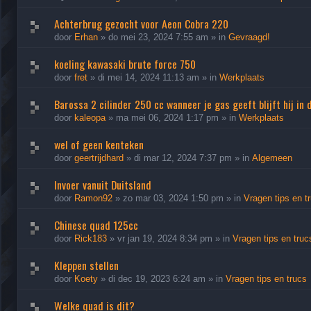
Achterbrug gezocht voor Aeon Cobra 220
door
Erhan
»
do mei 23, 2024 7:55 am
» in
Gevraagd!
koeling kawasaki brute force 750
door
fret
»
di mei 14, 2024 11:13 am
» in
Werkplaats
Barossa 2 cilinder 250 cc wanneer je gas geeft blijft hij in 
door
kaleopa
»
ma mei 06, 2024 1:17 pm
» in
Werkplaats
wel of geen kenteken
door
geertrijdhard
»
di mar 12, 2024 7:37 pm
» in
Algemeen
Invoer vanuit Duitsland
door
Ramon92
»
zo mar 03, 2024 1:50 pm
» in
Vragen tips en t
Chinese quad 125cc
door
Rick183
»
vr jan 19, 2024 8:34 pm
» in
Vragen tips en truc
Kleppen stellen
door
Koety
»
di dec 19, 2023 6:24 am
» in
Vragen tips en trucs
Welke quad is dit?