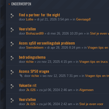
ONDERWERPEN
Find a partner for the night
door
Lollie
»
di jul 21, 2026 3:54 pm
» in
Gevraagd!
Voorstellen
door
Biohazard89
»
di mei 26, 2026 10:20 pm
» in
Stel je even 
Acces sp50 versnellingsbak probleem
door
Siemdebiem
»
di apr 28, 2026 8:24 pm
» in
Vragen tips en 
bedradingschema
door
richie
»
zo nov 23, 2025 4:15 pm
» in
Vragen tips en trucs
Access SP50 vragen
door
richie
»
wo nov 12, 2025 7:31 pm
» in
Vragen tips en t
Vakantie rit
door
Jk.026
»
za jul 06, 2024 2:46 am
» in
Algemeen
Voorstellen
door
Jk.026
»
za jul 06, 2024 2:42 am
» in
Stel je even voor