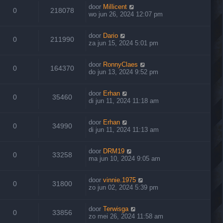
door
Millicent
0
218078
wo jun 26, 2024 12:07 pm
door
Dario
0
211990
za jun 15, 2024 5:01 pm
door
RonnyClaes
0
164370
do jun 13, 2024 9:52 pm
door
Erhan
0
35460
di jun 11, 2024 11:18 am
door
Erhan
0
34990
di jun 11, 2024 11:13 am
door
DRM19
0
33258
ma jun 10, 2024 9:05 am
door
vinnie.1975
0
31800
zo jun 02, 2024 5:39 pm
door
Terwisga
0
33856
zo mei 26, 2024 11:58 am