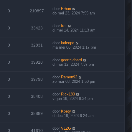
door
Erhan
0
210897
do mei 23, 2024 7:55 am
door
fret
0
33423
di mei 14, 2024 11:13 am
door
kaleopa
0
32831
ma mei 06, 2024 1:17 pm
door
geertrijdhard
0
39918
di mar 12, 2024 7:37 pm
door
Ramon92
0
39798
zo mar 03, 2024 1:50 pm
door
Rick183
0
38408
vr jan 19, 2024 8:34 pm
door
Koety
0
38889
di dec 19, 2023 6:24 am
door
VLZG
0
41610