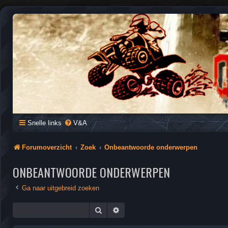
QUAD FORUM NEDERLAND
Het Quad Forum van Nederland en Vlaanderen, voor al je vragen e
Snelle links
V&A
Forumoverzicht
Zoek
Onbeantwoorde onderwerpen
ONBEANTWOORDE ONDERWERPEN
Ga naar uitgebreid zoeken
Zoek
Uitgebreid zoeken