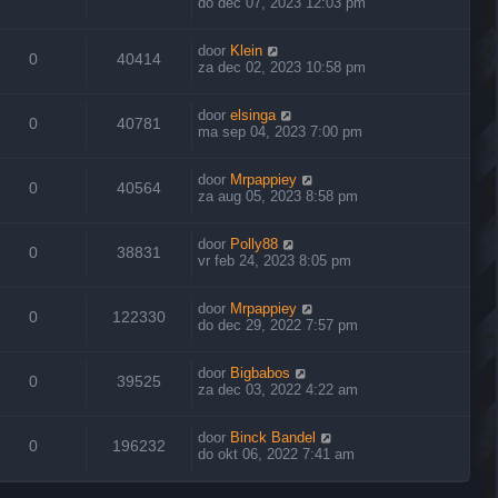
do dec 07, 2023 12:03 pm
door
Klein
0
40414
za dec 02, 2023 10:58 pm
door
elsinga
0
40781
ma sep 04, 2023 7:00 pm
door
Mrpappiey
0
40564
za aug 05, 2023 8:58 pm
door
Polly88
0
38831
vr feb 24, 2023 8:05 pm
door
Mrpappiey
0
122330
do dec 29, 2022 7:57 pm
door
Bigbabos
0
39525
za dec 03, 2022 4:22 am
door
Binck Bandel
0
196232
do okt 06, 2022 7:41 am