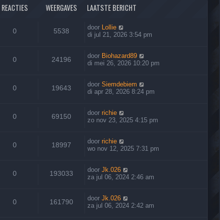
REACTIES
WEERGAVES
LAATSTE BERICHT
door
Lollie
0
5538
di jul 21, 2026 3:54 pm
door
Biohazard89
0
24196
di mei 26, 2026 10:20 pm
door
Siemdebiem
0
19643
di apr 28, 2026 8:24 pm
door
richie
0
69150
zo nov 23, 2025 4:15 pm
door
richie
0
18997
wo nov 12, 2025 7:31 pm
door
Jk.026
0
193033
za jul 06, 2024 2:46 am
door
Jk.026
0
161790
za jul 06, 2024 2:42 am