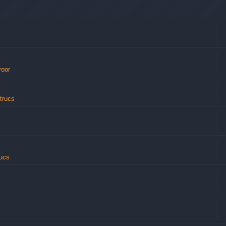
voor
trucs
rucs