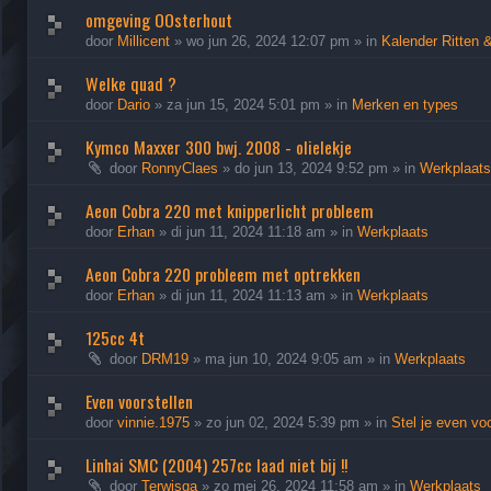
omgeving OOsterhout
door
Millicent
»
wo jun 26, 2024 12:07 pm
» in
Kalender Ritten &
Welke quad ?
door
Dario
»
za jun 15, 2024 5:01 pm
» in
Merken en types
Kymco Maxxer 300 bwj. 2008 - olielekje
door
RonnyClaes
»
do jun 13, 2024 9:52 pm
» in
Werkplaats
Aeon Cobra 220 met knipperlicht probleem
door
Erhan
»
di jun 11, 2024 11:18 am
» in
Werkplaats
Aeon Cobra 220 probleem met optrekken
door
Erhan
»
di jun 11, 2024 11:13 am
» in
Werkplaats
125cc 4t
door
DRM19
»
ma jun 10, 2024 9:05 am
» in
Werkplaats
Even voorstellen
door
vinnie.1975
»
zo jun 02, 2024 5:39 pm
» in
Stel je even vo
Linhai SMC (2004) 257cc laad niet bij !!
door
Terwisga
»
zo mei 26, 2024 11:58 am
» in
Werkplaats