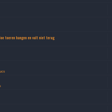
doe toeren hangen en valt niet terug
rucs
s