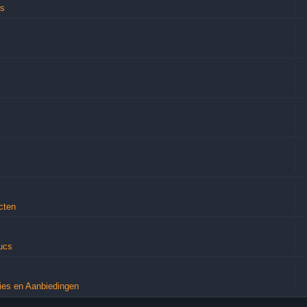
es
cten
rucs
ies en Aanbiedingen