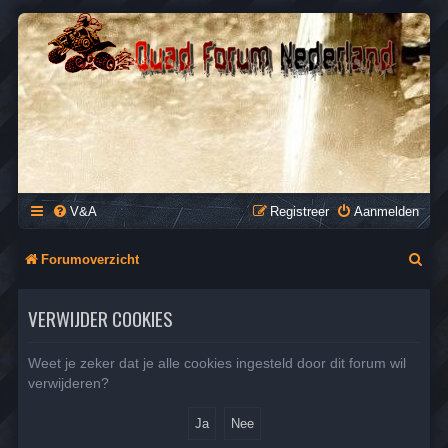
QUAD FORUM NEDERLAND
Het Quad Forum van Nederland en Vlaanderen, voor al je
vragen en antwoorden over Quads en ATV's.
V&A
Registreer
Aanmelden
Z
Forumoverzicht
o
VERWIJDER COOKIES
e
k
Weet je zeker dat je alle cookies ingesteld door dit forum wil
verwijderen?