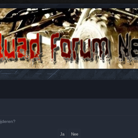
n antwoorden over Quads en ATV's.
wijderen?