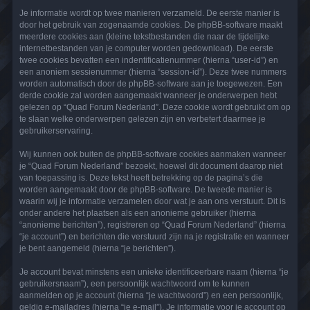
Je informatie wordt op twee manieren verzameld. De eerste manier is
door het gebruik van zogenaamde cookies. De phpBB-software maakt
meerdere cookies aan (kleine tekstbestanden die naar de tijdelijke
internetbestanden van je computer worden gedownload). De eerste
twee cookies bevatten een indentificatienummer (hierna “user-id”) en
een anoniem sessienummer (hierna “session-id”). Deze twee nummers
worden automatisch door de phpBB-software aan je toegewezen. Een
derde cookie zal worden aangemaakt wanneer je onderwerpen hebt
gelezen op “Quad Forum Nederland”. Deze cookie wordt gebruikt om op
te slaan welke onderwerpen gelezen zijn en verbetert daarmee je
gebruikerservaring.
Wij kunnen ook buiten de phpBB-software cookies aanmaken wanneer
je “Quad Forum Nederland” bezoekt, hoewel dit document daarop niet
van toepassing is. Deze tekst heeft betrekking op de pagina’s die
worden aangemaakt door de phpBB-software. De tweede manier is
waarin wij je informatie verzamelen door wat je aan ons verstuurt. Dit is
onder andere het plaatsen als een anonieme gebruiker (hierna
“anonieme berichten”), registreren op “Quad Forum Nederland” (hierna
“je account”) en berichten die verstuurd zijn na je registratie en wanneer
je bent aangemeld (hierna “je berichten”).
Je account bevat minstens een unieke identificeerbare naam (hierna “je
gebruikersnaam”), een persoonlijk wachtwoord om te kunnen
aanmelden op je account (hierna “je wachtwoord”) en een persoonlijk,
geldig e-mailadres (hierna “je e-mail”). Je informatie voor je account op