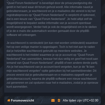
“Quad Forum Nederland” is beveiligd door de privacywetgeving die
geldt in het land waar dit forum gehost wordt. Alle informatie naast je
gebruikersnaam, je wachtwoord en je e-mailadres die vereist is bij het
registratieproces op “Quad Forum Nederland” is verplicht of optioneel,
dat is een keuze van “Quad Forum Nederland”. Je hebt altijd zelf de
mogelijkheid te bepalen welke informatie van je account openbaar
wordt weergegeven. Verder heb je ook de mogelijkheid om in te stellen
of je de e-mails die automatisch worden gemaakt door de phpBB-
software wil ontvangen.
Je wachtwoord is versleuteld (en kan niet worden ontsleuteld) waardoor
het op een veilige manier is opgeslagen. Toch is het niet aan te raden
dat je hetzelfde wachtwoord gebruikt op meerdere websites. Je
wachtwoord is het middel waarmee je op je account op “Quad Forum
Nederland” kan aanmelden, bewaar het dus veilig en geef het nooit aan
iemand van Quad Forum Nederland”, phpBB of een andere derde partij.
Als je het wachtwoord van je account bent vergeten, kun je de “Ik ben
mijn wachtwoord vergeten”-optie gebruiken bij het aanmeldvenster. Dit
proces vereist dat je gebruikersnaam en e-mailadres opgeeft van je
gebruikersaccount, waarna de phpBB-software een nieuw wachtwoord
zal genereren en zal opsturen naar het e-mailadres, zodat je je opnieuw
kunt aanmelden.
Forumoverzicht
Alle tijden zijn
UTC+02:00