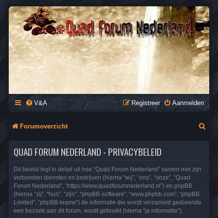
QUAD FORUM NEDERLAND
Het Quad Forum van Nederland en Vlaanderen, voor al je
vragen en antwoorden over Quads en ATV's.
V&A
Registreer
Aanmelden
Z
Forumoverzicht
o
QUAD FORUM NEDERLAND - PRIVACYBELEID
e
k
Dit beleid legt in detail uit hoe “Quad Forum Nederland” samen met zijn
verbonden diensten en bedrijven (hierna “wij”, “ons”, “onze”, “Quad
Forum Nederland”, “https://www.quadforumnederland.nl”) en phpBB
(hierna “zij”, “hun”, “zijn”, “phpBB-software”, “www.phpbb.com”, “phpBB
Limited”, “phpBB-teams”) de informatie die wordt verzameld gedurende
een bezoek aan dit forum, wordt gebruikt (hierna “je informatie”).