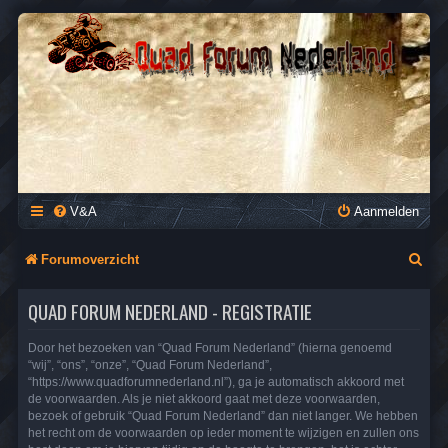
QUAD FORUM NEDERLAND
Het Quad Forum van Nederland en Vlaanderen, voor al je
vragen en antwoorden over Quads en ATV's.
V&A
Aanmelden
Z
Forumoverzicht
o
QUAD FORUM NEDERLAND - REGISTRATIE
e
k
Door het bezoeken van “Quad Forum Nederland” (hierna genoemd
“wij”, “ons”, “onze”, “Quad Forum Nederland”,
“https://www.quadforumnederland.nl”), ga je automatisch akkoord met
de voorwaarden. Als je niet akkoord gaat met deze voorwaarden,
bezoek of gebruik “Quad Forum Nederland” dan niet langer. We hebben
het recht om de voorwaarden op ieder moment te wijzigen en zullen ons