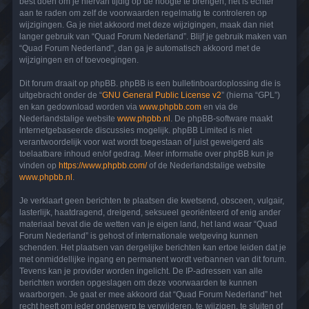
best doen om je hiervan tijdig op de hoogte te brengen, het is echter
aan te raden om zelf de voorwaarden regelmatig te controleren op
wijzigingen. Ga je niet akkoord met deze wijzigingen, maak dan niet
langer gebruik van “Quad Forum Nederland”. Blijf je gebruik maken van
“Quad Forum Nederland”, dan ga je automatisch akkoord met de
wijzigingen en of toevoegingen.
Dit forum draait op phpBB. phpBB is een bulletinboardoplossing die is
uitgebracht onder de “
GNU General Public License v2
” (hierna “GPL”)
en kan gedownload worden via
www.phpbb.com
en via de
Nederlandstalige website
www.phpbb.nl
. De phpBB-software maakt
internetgebaseerde discussies mogelijk. phpBB Limited is niet
verantwoordelijk voor wat wordt toegestaan of juist geweigerd als
toelaatbare inhoud en/of gedrag. Meer informatie over phpBB kun je
vinden op
https://www.phpbb.com/
of de Nederlandstalige website
www.phpbb.nl
.
Je verklaart geen berichten te plaatsen die kwetsend, obsceen, vulgair,
lasterlijk, haatdragend, dreigend, seksueel georiënteerd of enig ander
materiaal bevat die de wetten van je eigen land, het land waar “Quad
Forum Nederland” is gehost of internationale wetgeving kunnen
schenden. Het plaatsen van dergelijke berichten kan ertoe leiden dat je
met onmiddellijke ingang en permanent wordt verbannen van dit forum.
Tevens kan je provider worden ingelicht. De IP-adressen van alle
berichten worden opgeslagen om deze voorwaarden te kunnen
waarborgen. Je gaat er mee akkoord dat “Quad Forum Nederland” het
recht heeft om ieder onderwerp te verwijderen, te wijzigen, te sluiten of