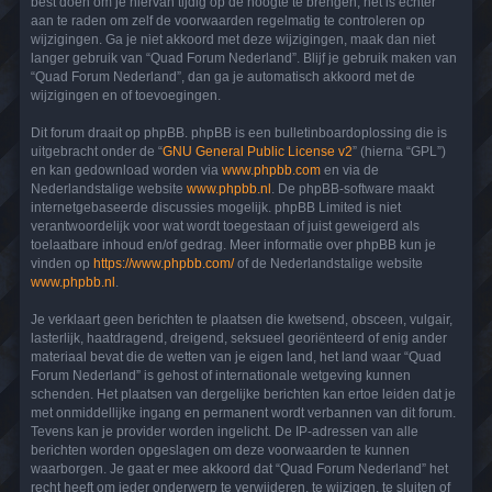
best doen om je hiervan tijdig op de hoogte te brengen, het is echter
aan te raden om zelf de voorwaarden regelmatig te controleren op
wijzigingen. Ga je niet akkoord met deze wijzigingen, maak dan niet
langer gebruik van “Quad Forum Nederland”. Blijf je gebruik maken van
“Quad Forum Nederland”, dan ga je automatisch akkoord met de
wijzigingen en of toevoegingen.
Dit forum draait op phpBB. phpBB is een bulletinboardoplossing die is
uitgebracht onder de “
GNU General Public License v2
” (hierna “GPL”)
en kan gedownload worden via
www.phpbb.com
en via de
Nederlandstalige website
www.phpbb.nl
. De phpBB-software maakt
internetgebaseerde discussies mogelijk. phpBB Limited is niet
verantwoordelijk voor wat wordt toegestaan of juist geweigerd als
toelaatbare inhoud en/of gedrag. Meer informatie over phpBB kun je
vinden op
https://www.phpbb.com/
of de Nederlandstalige website
www.phpbb.nl
.
Je verklaart geen berichten te plaatsen die kwetsend, obsceen, vulgair,
lasterlijk, haatdragend, dreigend, seksueel georiënteerd of enig ander
materiaal bevat die de wetten van je eigen land, het land waar “Quad
Forum Nederland” is gehost of internationale wetgeving kunnen
schenden. Het plaatsen van dergelijke berichten kan ertoe leiden dat je
met onmiddellijke ingang en permanent wordt verbannen van dit forum.
Tevens kan je provider worden ingelicht. De IP-adressen van alle
berichten worden opgeslagen om deze voorwaarden te kunnen
waarborgen. Je gaat er mee akkoord dat “Quad Forum Nederland” het
recht heeft om ieder onderwerp te verwijderen, te wijzigen, te sluiten of