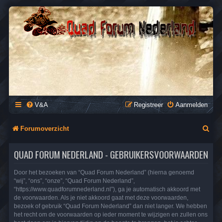
QUAD FORUM NEDERLAND
Het Quad Forum van Nederland en Vlaanderen, voor al je
vragen en antwoorden over Quads en ATV's.
V&A
Registreer
Aanmelden
Z
Forumoverzicht
o
QUAD FORUM NEDERLAND - GEBRUIKERSVOORWAARDEN
e
k
Door het bezoeken van “Quad Forum Nederland” (hierna genoemd
“wij”, “ons”, “onze”, “Quad Forum Nederland”,
“https://www.quadforumnederland.nl”), ga je automatisch akkoord met
de voorwaarden. Als je niet akkoord gaat met deze voorwaarden,
bezoek of gebruik “Quad Forum Nederland” dan niet langer. We hebben
het recht om de voorwaarden op ieder moment te wijzigen en zullen ons