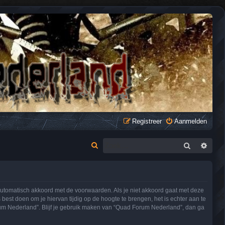
Registreer
Aanmelden
Zoek
Uitge
Z
o
e
k
utomatisch akkoord met de voorwaarden. Als je niet akkoord gaat met deze
st doen om je hiervan tijdig op de hoogte te brengen, het is echter aan te
rum Nederland”. Blijf je gebruik maken van “Quad Forum Nederland”, dan ga