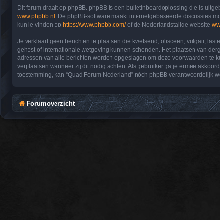
Dit forum draait op phpBB. phpBB is een bulletinboardoplossing die is uitge
www.phpbb.nl
. De phpBB-software maakt internetgebaseerde discussies moge
kun je vinden op
https://www.phpbb.com/
of de Nederlandstalige website
ww
Je verklaart geen berichten te plaatsen die kwetsend, obsceen, vulgair, las
gehost of internationale wetgeving kunnen schenden. Het plaatsen van derge
adressen van alle berichten worden opgeslagen om deze voorwaarden te kunn
verplaatsen wanneer zij dit nodig achten. Als gebruiker ga je ermee akkoord,
toestemming, kan “Quad Forum Nederland” nóch phpBB verantwoordelijk wo
Forumoverzicht