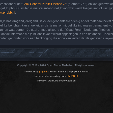
bracht onder de “
GNU General Public License v2
” (hierna “GPL”) en kan gedownl
lijk. phpBB Limited is niet verantwoordelijk voor wat wordt toegestaan of juist g
w.phpbb.nl
.
terlijk, haatdragend, dreigend, seksueel georiënteerd of enig ander materiaal bevat
lijke berichten kan ertoe leiden dat je met onmiddellijke ingang en permanent wor
en waarborgen. Je gaat er mee akkoord dat “Quad Forum Nederland” het recht heeft
 dat de informatie die je bij ons invoert wordt opgeslagen in een database. Hoewel 
rden gehouden voor een hackpoging die ertoe kan leiden dat de gegevens vrijko
Copyright © 2010 - 2026 Quad Forum Nederland All rights reserved.
Powered by
phpBB
® Forum Software © phpBB Limited
Nederlandse vertaling door
phpBB.nl
.
Privacy
|
Gebruikersvoorwaarden