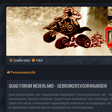
QUAD FORUM NEDERLAND
Het Quad Forum van Nederland en Vlaanderen, voor al je vragen e
Snelle links
V&A
Forumoverzicht
QUAD FORUM NEDERLAND - GEBRUIKERSVOORWAARDEN
Door het bezoeken van “Quad Forum Nederland” (hierna genoemd “wij”, “ons”
voorwaarden, bezoek of gebruik “Quad Forum Nederland” dan niet langer. We
raden om zelf de voorwaarden regelmatig te controleren op wijzigingen. Ga
je automatisch akkoord met de wijzigingen en of toevoegingen.