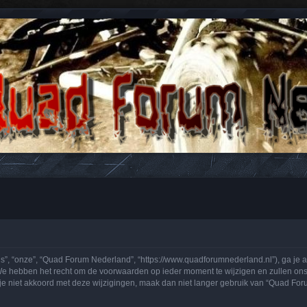
n antwoorden over Quads en ATV's.
, “onze”, “Quad Forum Nederland”, “https://www.quadforumnederland.nl”), ga je a
 hebben het recht om de voorwaarden op ieder moment te wijzigen en zullen ons be
 je niet akkoord met deze wijzigingen, maak dan niet langer gebruik van “Quad Fo