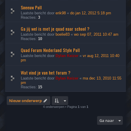
Sneeuw Poll
Laatste bericht door
erik98
«
do jan 12, 2012 5:18 pm
Reacties:
3
Ga jij wel is met je quad naar school ?
Laatste bericht door
boelie83
«
wo sep 07, 2011 10:47 am
Reacties:
10
Quad Forum Nederland Style Poll
Laatste bericht door
Dylan Keizer
«
vr aug 12, 2011 10:40
pm
Wat vind je van het forum ?
Laatste bericht door
Dylan Keizer
«
ma dec 13, 2010 11:55
pm
Reacties:
15
Nieuw onderwerp
4 onderwerpen • Pagina
1
van
1
Ga naar