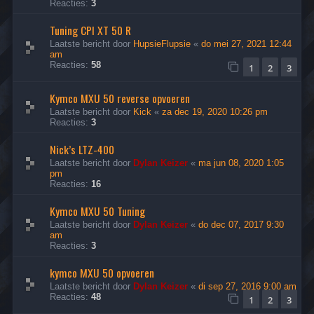
Reacties:
3
Tuning CPI XT 50 R
Laatste bericht door
HupsieFlupsie
«
do mei 27, 2021 12:44
am
Reacties:
58
1
2
3
Kymco MXU 50 reverse opvoeren
Laatste bericht door
Kick
«
za dec 19, 2020 10:26 pm
Reacties:
3
Nick’s LTZ-400
Laatste bericht door
Dylan Keizer
«
ma jun 08, 2020 1:05
pm
Reacties:
16
Kymco MXU 50 Tuning
Laatste bericht door
Dylan Keizer
«
do dec 07, 2017 9:30
am
Reacties:
3
kymco MXU 50 opvoeren
Laatste bericht door
Dylan Keizer
«
di sep 27, 2016 9:00 am
Reacties:
48
1
2
3