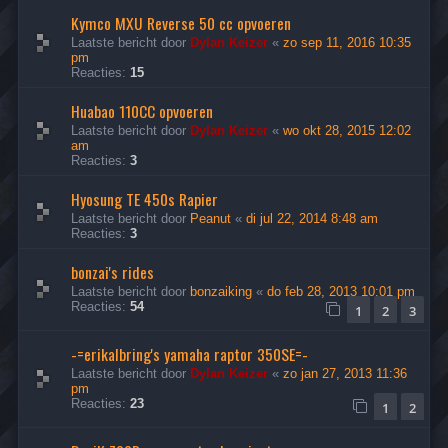
Kymco MXU Reverse 50 cc opvoeren
Laatste bericht door
Dylan Keizer
«
zo sep 11, 2016 10:35
pm
Reacties:
15
Huabao 110CC opvoeren
Laatste bericht door
Dylan Keizer
«
wo okt 28, 2015 12:02
am
Reacties:
3
Hyosung TE 450s Rapier
Laatste bericht door
Peanut
«
di jul 22, 2014 8:48 am
Reacties:
3
bonzai's rides
Laatste bericht door
bonzaiking
«
do feb 28, 2013 10:01 pm
Reacties:
54
1
2
3
-=erikalbring's yamaha raptor 350SE=-
Laatste bericht door
Dylan Keizer
«
zo jan 27, 2013 11:36
pm
Reacties:
23
1
2