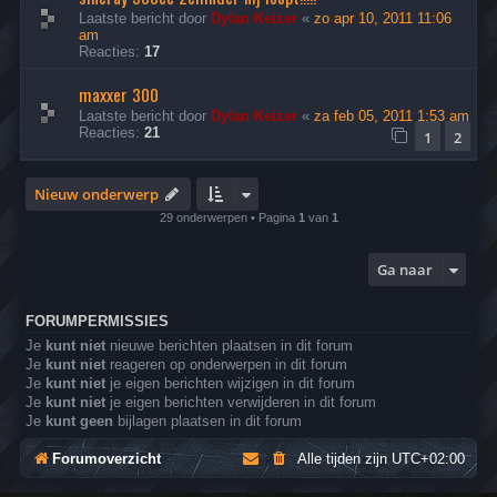
Laatste bericht door
Dylan Keizer
«
zo apr 10, 2011 11:06
am
Reacties:
17
maxxer 300
Laatste bericht door
Dylan Keizer
«
za feb 05, 2011 1:53 am
Reacties:
21
1
2
Nieuw onderwerp
29 onderwerpen • Pagina
1
van
1
Ga naar
FORUMPERMISSIES
Je
kunt niet
nieuwe berichten plaatsen in dit forum
Je
kunt niet
reageren op onderwerpen in dit forum
Je
kunt niet
je eigen berichten wijzigen in dit forum
Je
kunt niet
je eigen berichten verwijderen in dit forum
Je
kunt geen
bijlagen plaatsen in dit forum
Forumoverzicht
Alle tijden zijn
UTC+02:00