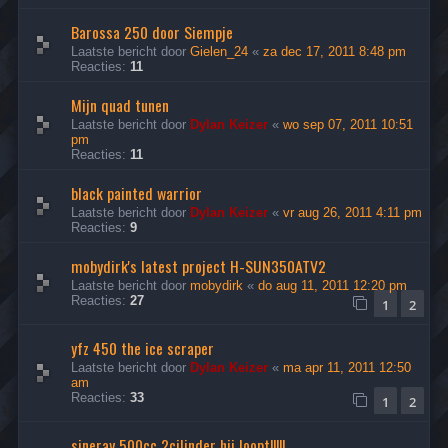
Barossa 250 door Siempje
Laatste bericht door
Gielen_24
«
za dec 17, 2011 8:48 pm
Reacties:
11
Mijn quad tunen
Laatste bericht door
Dylan Keizer
«
wo sep 07, 2011 10:51
pm
Reacties:
11
black painted warrior
Laatste bericht door
Dylan Keizer
«
vr aug 26, 2011 4:11 pm
Reacties:
9
mobydirk's latest project H-SUN350ATV2
Laatste bericht door
mobydirk
«
do aug 11, 2011 12:20 pm
Reacties:
27
1
2
yfz 450 the ice scraper
Laatste bericht door
Dylan Keizer
«
ma apr 11, 2011 12:50
am
Reacties:
33
1
2
sineray 500cc 2cilinder hij loopt!!!!!