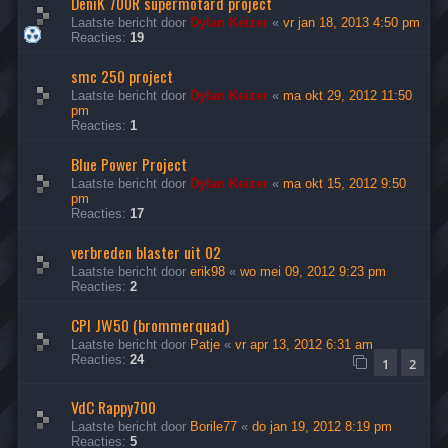
DeniK 700R supermotard project
Laatste bericht door
Dylan Keizer
«
vr jan 18, 2013 4:50 pm
Reacties:
19
smc 250 project
Laatste bericht door
Dylan Keizer
«
ma okt 29, 2012 11:50
pm
Reacties:
1
Blue Power Project
Laatste bericht door
Dylan Keizer
«
ma okt 15, 2012 9:50
pm
Reacties:
17
verbreden blaster uit 02
Laatste bericht door
erik98
«
wo mei 09, 2012 9:23 pm
Reacties:
2
CPI JW50 (brommerquad)
Laatste bericht door
Patje
«
vr apr 13, 2012 6:31 am
Reacties:
24
1
2
VdC Rappy700
Laatste bericht door
Borile77
«
do jan 19, 2012 8:19 pm
Reacties:
5