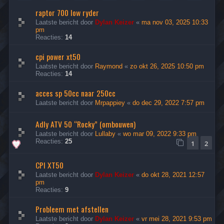
raptor 700 low ryder
Laatste bericht door
Dylan Keizer
«
ma nov 03, 2025 10:33
pm
Reacties:
14
cpi power xt50
Laatste bericht door
Raymond
«
zo okt 26, 2025 10:50 pm
Reacties:
14
acces sp 50cc naar 250cc
Laatste bericht door
Mrpappiey
«
do dec 29, 2022 7:57 pm
Adly ATV 50 “Rocky” (ombouwen)
Laatste bericht door
Lullaby
«
wo mar 09, 2022 9:33 pm
Reacties:
25
1
2
CPI XT50
Laatste bericht door
Dylan Keizer
«
do okt 28, 2021 12:57
pm
Reacties:
9
Probleem met afstellen
Laatste bericht door
Dylan Keizer
«
vr mei 28, 2021 9:53 pm