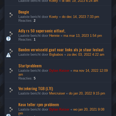
Laatste bericht door
Koety
«
di dec 19, 2023 6:24 am
Bougie
Laatste bericht door
Koety
«
do dec 14, 2023 7:33 pm
Reacties:
2
Adly rs 50 supersonic uitlaat,
Laatste bericht door
Hennie
«
ma mar 13, 2023 1:54 pm
Reacties:
1
Banden verwisseld gaat naar links als je stuur loslaat
Laatste bericht door
Bigbabos
«
za dec 03, 2022 4:22 am
Startprobleem
Laatste bericht door
Dylan Keizer
«
ma nov 14, 2022 12:09
am
Reacties:
5
Verzekering TGB (L7E)
Laatste bericht door
Mercruiser
«
do jan 20, 2022 9:15 pm
Koso teller rpm probleem
Laatste bericht door
Dylan Keizer
«
wo jan 20, 2021 9:08
pm