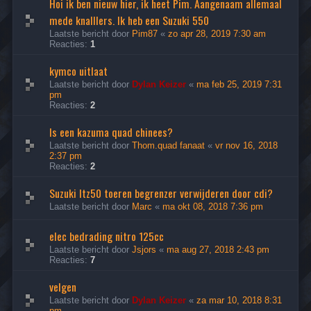
Hoi ik ben nieuw hier, ik heet Pim. Aangenaam allemaal
mede knalllers. Ik heb een Suzuki 550
Laatste bericht door
Pim87
«
zo apr 28, 2019 7:30 am
Reacties:
1
kymco uitlaat
Laatste bericht door
Dylan Keizer
«
ma feb 25, 2019 7:31
pm
Reacties:
2
Is een kazuma quad chinees?
Laatste bericht door
Thom.quad fanaat
«
vr nov 16, 2018
2:37 pm
Reacties:
2
Suzuki ltz50 toeren begrenzer verwijderen door cdi?
Laatste bericht door
Marc
«
ma okt 08, 2018 7:36 pm
elec bedrading nitro 125cc
Laatste bericht door
Jsjors
«
ma aug 27, 2018 2:43 pm
Reacties:
7
velgen
Laatste bericht door
Dylan Keizer
«
za mar 10, 2018 8:31
pm