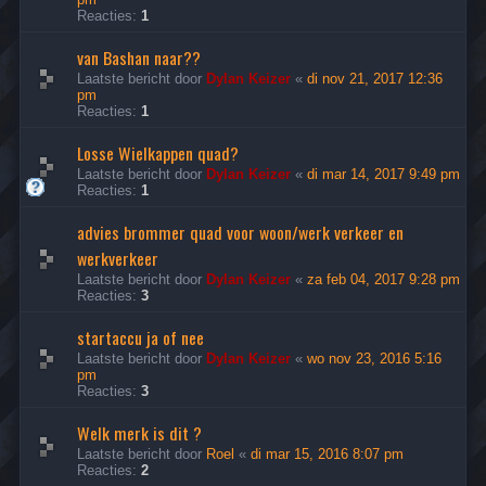
Reacties:
1
van Bashan naar??
Laatste bericht door
Dylan Keizer
«
di nov 21, 2017 12:36
pm
Reacties:
1
Losse Wielkappen quad?
Laatste bericht door
Dylan Keizer
«
di mar 14, 2017 9:49 pm
Reacties:
1
advies brommer quad voor woon/werk verkeer en
werkverkeer
Laatste bericht door
Dylan Keizer
«
za feb 04, 2017 9:28 pm
Reacties:
3
startaccu ja of nee
Laatste bericht door
Dylan Keizer
«
wo nov 23, 2016 5:16
pm
Reacties:
3
Welk merk is dit ?
Laatste bericht door
Roel
«
di mar 15, 2016 8:07 pm
Reacties:
2