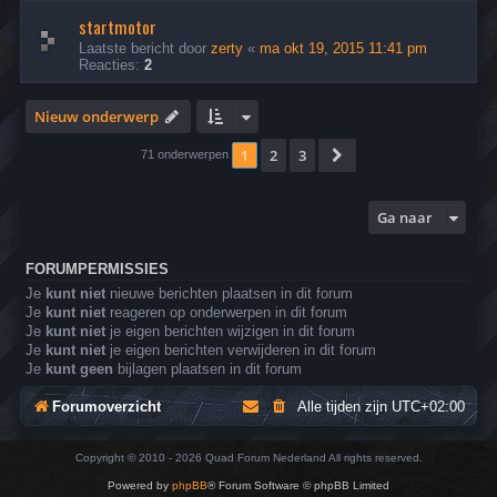
startmotor
Laatste bericht door
zerty
«
ma okt 19, 2015 11:41 pm
Reacties:
2
Nieuw onderwerp
1
2
3
Volgende
71 onderwerpen
Ga naar
FORUMPERMISSIES
Je
kunt niet
nieuwe berichten plaatsen in dit forum
Je
kunt niet
reageren op onderwerpen in dit forum
Je
kunt niet
je eigen berichten wijzigen in dit forum
Je
kunt niet
je eigen berichten verwijderen in dit forum
Je
kunt geen
bijlagen plaatsen in dit forum
Forumoverzicht
Alle tijden zijn
UTC+02:00
Copyright © 2010 - 2026 Quad Forum Nederland All rights reserved.
Powered by
phpBB
® Forum Software © phpBB Limited