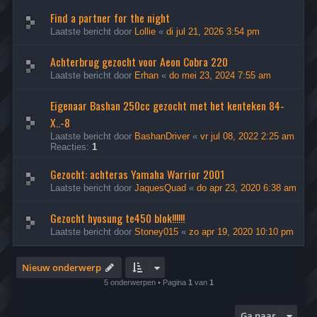
Find a partner for the night
Laatste bericht door
Lollie
«
di jul 21, 2026 3:54 pm
Achterbrug gezocht voor Aeon Cobra 220
Laatste bericht door
Erhan
«
do mei 23, 2024 7:55 am
Eigenaar Bashan 250cc gezocht met het kenteken 84-
X..-8
Laatste bericht door
BashanDriver
«
vr jul 08, 2022 2:25 am
Reacties:
1
Gezocht: achteras Yamaha Warrior 2001
Laatste bericht door
JaquesQuad
«
do apr 23, 2020 6:38 am
Gezocht hyosung te450 blok!!!!!!
Laatste bericht door
Stoney015
«
zo apr 19, 2020 10:10 pm
Nieuw onderwerp
5 onderwerpen • Pagina
1
van
1
Ga naar